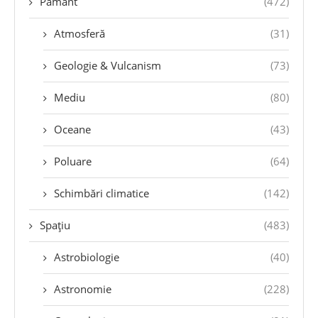
Pământ
(472)
Atmosferă
(31)
Geologie & Vulcanism
(73)
Mediu
(80)
Oceane
(43)
Poluare
(64)
Schimbări climatice
(142)
Spațiu
(483)
Astrobiologie
(40)
Astronomie
(228)