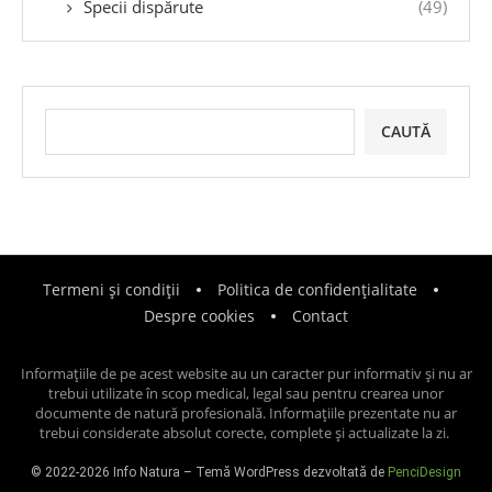
Specii dispărute
(49)
CAUTĂ
Termeni și condiții
Politica de confidențialitate
Despre cookies
Contact
Informațiile de pe acest website au un caracter pur informativ și nu ar
trebui utilizate în scop medical, legal sau pentru crearea unor
documente de natură profesională. Informațiile prezentate nu ar
trebui considerate absolut corecte, complete și actualizate la zi.
© 2022-2026 Info Natura – Temă WordPress dezvoltată de
PenciDesign