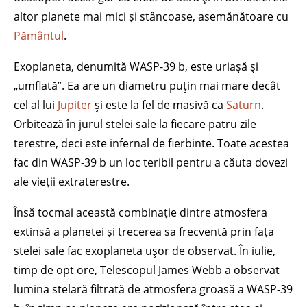
altor planete mai mici și stâncoase, asemănătoare cu
Pământul
.
Exoplaneta, denumită WASP-39 b, este uriașă și
„umflată”. Ea are un diametru puțin mai mare decât
cel al lui
Jupiter
și este la fel de masivă ca
Saturn
.
Orbitează în jurul stelei sale la fiecare patru zile
terestre, deci este infernal de fierbinte. Toate acestea
fac din WASP-39 b un loc teribil pentru a căuta dovezi
ale vieții extraterestre.
Însă tocmai această combinație dintre atmosfera
extinsă a planetei și trecerea sa frecventă prin fața
stelei sale fac exoplaneta ușor de observat. În iulie,
timp de opt ore, Telescopul James Webb a observat
lumina stelară filtrată de atmosfera groasă a WASP-39