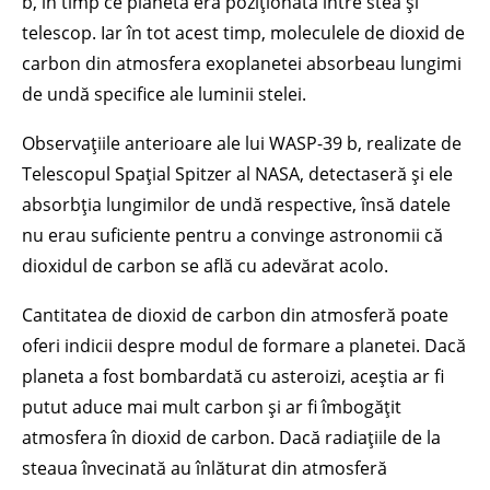
b, în timp ce planeta era poziționată între stea și
telescop. Iar în tot acest timp, moleculele de dioxid de
carbon din atmosfera exoplanetei absorbeau lungimi
de undă specifice ale luminii stelei.
Observațiile anterioare ale lui WASP-39 b, realizate de
Telescopul Spațial Spitzer al NASA, detectaseră și ele
absorbția lungimilor de undă respective, însă datele
nu erau suficiente pentru a convinge astronomii că
dioxidul de carbon se află cu adevărat acolo.
Cantitatea de dioxid de carbon din atmosferă poate
oferi indicii despre modul de formare a planetei. Dacă
planeta a fost bombardată cu asteroizi, aceștia ar fi
putut aduce mai mult carbon și ar fi îmbogățit
atmosfera în dioxid de carbon. Dacă radiațiile de la
steaua învecinată au înlăturat din atmosferă