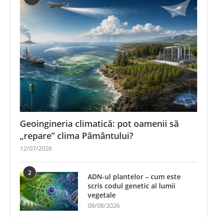
Geoingineria climatică: pot oamenii să
„repare” clima Pământului?
12/07/2026
2
ADN-ul plantelor – cum este
scris codul genetic al lumii
vegetale
08/08/2026