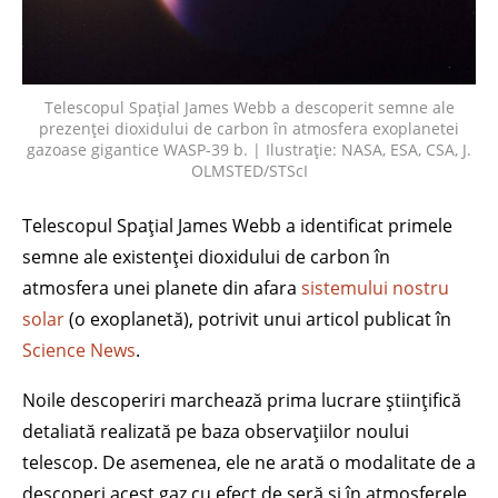
Telescopul Spațial James Webb a descoperit semne ale
prezenței dioxidului de carbon în atmosfera exoplanetei
gazoase gigantice WASP-39 b. | Ilustrație: NASA, ESA, CSA, J.
OLMSTED/STScI
Telescopul Spațial James Webb a identificat primele
semne ale existenței dioxidului de carbon în
atmosfera unei planete din afara
sistemului nostru
solar
(o exoplanetă), potrivit unui articol publicat în
Science News
.
Noile descoperiri marchează prima lucrare științifică
detaliată realizată pe baza observațiilor noului
telescop. De asemenea, ele ne arată o modalitate de a
descoperi acest gaz cu efect de seră și în atmosferele