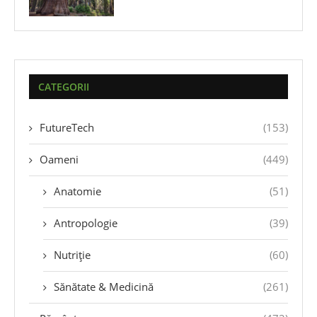
CATEGORII
FutureTech
(153)
Oameni
(449)
Anatomie
(51)
Antropologie
(39)
Nutriție
(60)
Sănătate & Medicină
(261)