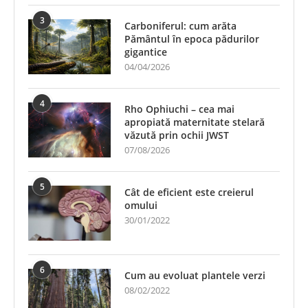
3
Carboniferul: cum arăta
Pământul în epoca pădurilor
gigantice
04/04/2026
4
Rho Ophiuchi – cea mai
apropiată maternitate stelară
văzută prin ochii JWST
07/08/2026
5
Cât de eficient este creierul
omului
30/01/2022
6
Cum au evoluat plantele verzi
08/02/2022