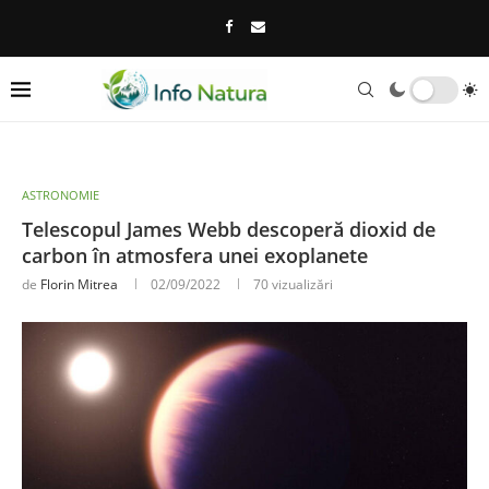
ASTRONOMIE
Telescopul James Webb descoperă dioxid de
carbon în atmosfera unei exoplanete
de
Florin Mitrea
02/09/2022
70
vizualizări