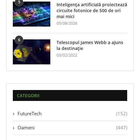
5
Inteligența artificială proiectează
circuite fotonice de 500 de ori
mai mici
05/08/2026
6
Telescopul James Webb a ajuns
la destinație
03/02/2022
CATEGORII
FutureTech
(152)
Oameni
(447)