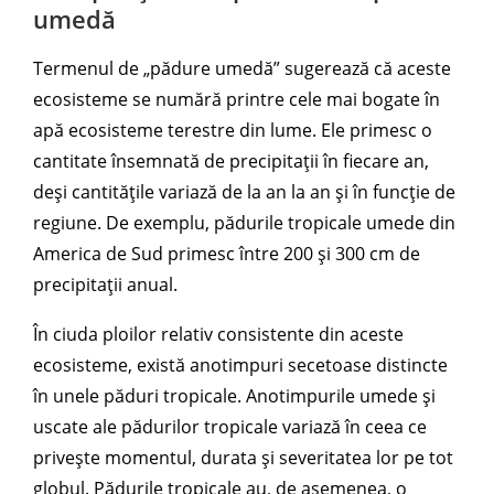
umedă
Termenul de „pădure umedă” sugerează că aceste
ecosisteme se numără printre cele mai bogate în
apă ecosisteme terestre din lume. Ele primesc o
cantitate însemnată de precipitații în fiecare an,
deși cantitățile variază de la an la an și în funcție de
regiune. De exemplu, pădurile tropicale umede din
America de Sud primesc între 200 și 300 cm de
precipitații anual.
În ciuda ploilor relativ consistente din aceste
ecosisteme, există anotimpuri secetoase distincte
în unele păduri tropicale. Anotimpurile umede și
uscate ale pădurilor tropicale variază în ceea ce
privește momentul, durata și severitatea lor pe tot
globul. Pădurile tropicale au, de asemenea, o