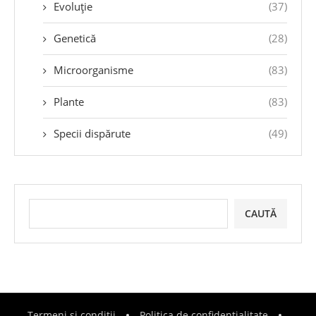
Evoluție
(37)
Genetică
(28)
Microorganisme
(83)
Plante
(83)
Specii dispărute
(49)
CAUTĂ
Termeni și condiții
Politica de confidențialitate