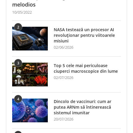
melodios
10/05/2022
2
NASA testează un procesor AI
revoluționar pentru viitoarele
misiuni
02/06/2026
3
Top 5 cele mai periculoase
ciuperci macroscopice din lume
02/07/2026
4
Dincolo de vaccinuri: cum ar
putea ARNm să întinerească
sistemul imunitar
20/07/2026