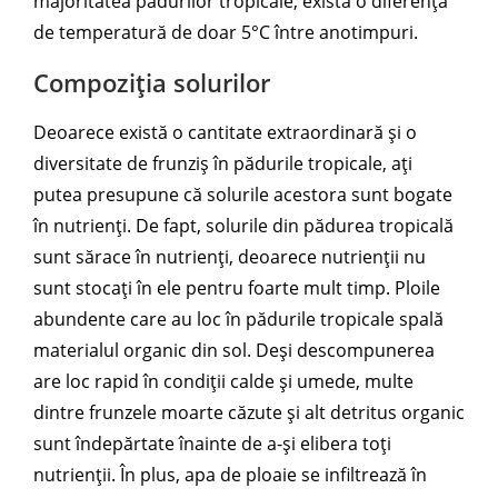
majoritatea pădurilor tropicale, există o diferență
de temperatură de doar 5°C între anotimpuri.
Compoziția solurilor
Deoarece există o cantitate extraordinară și o
diversitate de frunziș în pădurile tropicale, ați
putea presupune că solurile acestora sunt bogate
în nutrienți. De fapt, solurile din pădurea tropicală
sunt sărace în nutrienți, deoarece nutrienții nu
sunt stocați în ele pentru foarte mult timp. Ploile
abundente care au loc în pădurile tropicale spală
materialul organic din sol. Deși descompunerea
are loc rapid în condiții calde și umede, multe
dintre frunzele moarte căzute și alt detritus organic
sunt îndepărtate înainte de a-și elibera toți
nutrienții. În plus, apa de ploaie se infiltrează în