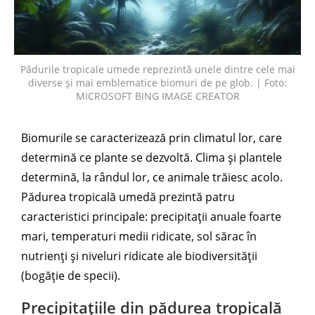
Pădurile tropicale umede reprezintă unele dintre cele mai
diverse și mai emblematice biomuri de pe glob. | Foto:
MICROSOFT BING IMAGE CREATOR
Biomurile se caracterizează prin climatul lor, care
determină ce plante se dezvoltă. Clima și plantele
determină, la rândul lor, ce animale trăiesc acolo.
Pădurea tropicală umedă prezintă patru
caracteristici principale: precipitații anuale foarte
mari, temperaturi medii ridicate, sol sărac în
nutrienți și niveluri ridicate ale biodiversității
(bogăție de specii).
Precipitațiile din pădurea tropicală