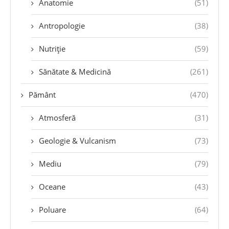
Anatomie
(51)
Antropologie
(38)
Nutriție
(59)
Sănătate & Medicină
(261)
Pământ
(470)
Atmosferă
(31)
Geologie & Vulcanism
(73)
Mediu
(79)
Oceane
(43)
Poluare
(64)