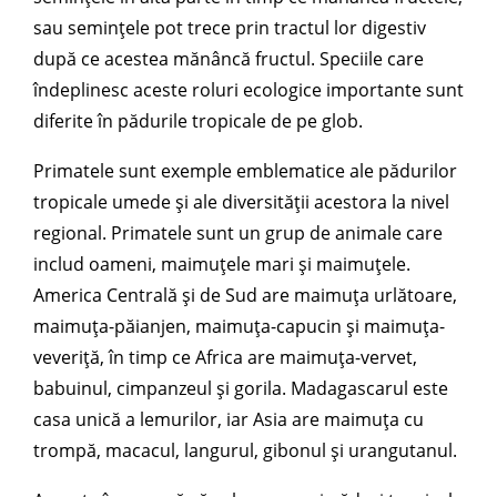
sau semințele pot trece prin tractul lor digestiv
după ce acestea mănâncă fructul. Speciile care
îndeplinesc aceste roluri ecologice importante sunt
diferite în pădurile tropicale de pe glob.
Primatele sunt exemple emblematice ale pădurilor
tropicale umede și ale diversității acestora la nivel
regional. Primatele sunt un grup de animale care
includ oameni, maimuțele mari și maimuțele.
America Centrală și de Sud are maimuța urlătoare,
maimuța-păianjen, maimuța-capucin și maimuța-
veveriță, în timp ce Africa are maimuța-vervet,
babuinul, cimpanzeul și gorila. Madagascarul este
casa unică a lemurilor, iar Asia are maimuța cu
trompă, macacul, langurul, gibonul și urangutanul.