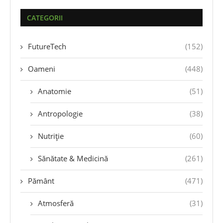
CATEGORII
FutureTech
(152)
Oameni
(448)
Anatomie
(51)
Antropologie
(38)
Nutriție
(60)
Sănătate & Medicină
(261)
Pământ
(471)
Atmosferă
(31)