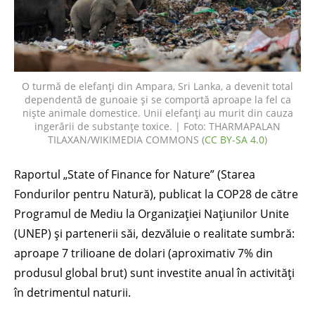
O turmă de elefanți din Ampara, Sri Lanka, a devenit total
dependentă de gunoaie și se comportă aproape la fel ca
niște animale domestice. Unii elefanți au murit din cauza
ingerării de substanțe toxice. | Foto: THARMAPALAN
TILAXAN/WIKIMEDIA COMMONS (
CC BY-SA 4.0
)
Raportul „State of Finance for Nature” (Starea
Fondurilor pentru Natură), publicat la COP28 de către
Programul de Mediu la Organizației Națiunilor Unite
(UNEP) și partenerii săi, dezvăluie o realitate sumbră:
aproape 7 trilioane de dolari (aproximativ 7% din
produsul global brut) sunt investite anual în activități
în detrimentul naturii.