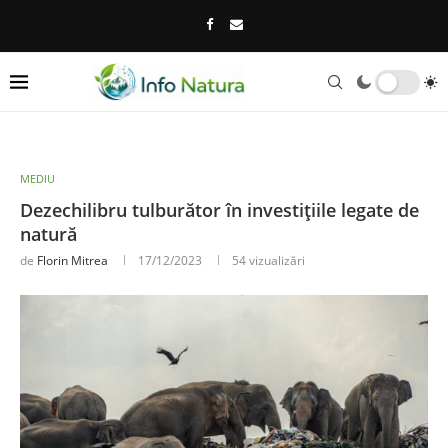
MEDIU
Dezechilibru tulburător în investițiile legate de
natură
de
Florin Mitrea
17/12/2023
54
vizualizări