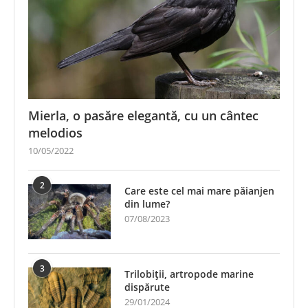
Mierla, o pasăre elegantă, cu un cântec
melodios
10/05/2022
2
Care este cel mai mare păianjen
din lume?
07/08/2023
3
Trilobiții, artropode marine
dispărute
29/01/2024