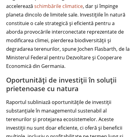
accelerează
schimbările climatice
, dar și împinge
planeta dincolo de limitele sale. Investițiile în natură
constituie o cale strategică și eficientă pentru a
aborda provocările interconectate reprezentate de
modificarea climei, pierderea biodiversității și
degradarea terenurilor, spune Jochen Flasbarth, de la
Ministerul Federal pentru Dezvoltare și Cooperare
Economică din Germania.
Oportunități de investiții în soluții
prietenoase cu natura
Raportul subliniază oportunitățile de investiții
substanțiale în managementul sustenabil al
terenurilor și protejarea ecosistemelor. Aceste
investiții nu sunt doar eficiente, ci oferă și beneficii
multiple, inclusiv o profitabilitate pe termen lung și