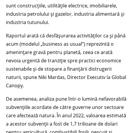
sunt construcțiile, utilitățile electrice, imobiliarele,
industria petrolului și gazelor, industria alimentară și
industria tutunului.
Raportul arată că desfășurarea activităților ca și până
acum (modelul „business as usual”) reprezintă o
amenințare gravă pentru planetă, ceea ce arată
nevoia urgentă de tranziție spre practici economice
sustenabile și de stopare a finanțării distrugerii
naturii, spune Niki Mardas, Director Executiv la Global
Canopy.
De asemenea, analiza pune într-o lumină nefavorabilă
subvențiile acordate de către guverne unor sectoare
care afectează natura. În anul 2022, valoarea estimată
a acestor subvenții a fost de 1,7 trilioane de dolari
pentru agricultură, combustibili fosili, pescuit și