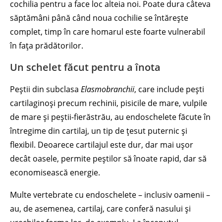
cochilia pentru a face loc alteia noi. Poate dura câteva
săptămâni până când noua cochilie se întărește
complet, timp în care homarul este foarte vulnerabil
în fața prădătorilor.
Un schelet făcut pentru a înota
Peștii din subclasa
Elasmobranchii
, care include pești
cartilaginoși precum rechinii, pisicile de mare, vulpile
de mare și peștii-fierăstrău, au endoschelete făcute în
întregime din cartilaj, un tip de țesut puternic și
flexibil. Deoarece cartilajul este dur, dar mai ușor
decât oasele, permite peștilor să înoate rapid, dar să
economisească energie.
Multe vertebrate cu endoschelete – inclusiv oamenii –
au, de asemenea, cartilaj, care conferă nasului și