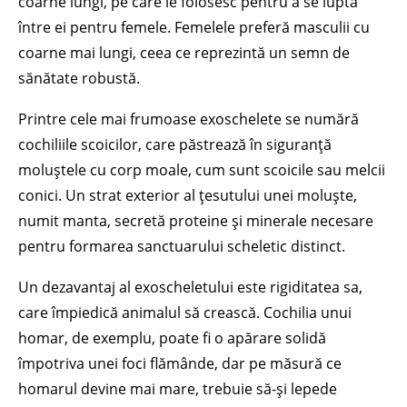
coarne lungi, pe care le folosesc pentru a se lupta
între ei pentru femele. Femelele preferă masculii cu
coarne mai lungi, ceea ce reprezintă un semn de
sănătate robustă.
Printre cele mai frumoase exoschelete se numără
cochiliile scoicilor, care păstrează în siguranță
moluștele cu corp moale, cum sunt scoicile sau melcii
conici. Un strat exterior al țesutului unei moluște,
numit manta, secretă proteine și minerale necesare
pentru formarea sanctuarului scheletic distinct.
Un dezavantaj al exoscheletului este rigiditatea sa,
care împiedică animalul să crească. Cochilia unui
homar, de exemplu, poate fi o apărare solidă
împotriva unei foci flămânde, dar pe măsură ce
homarul devine mai mare, trebuie să-și lepede