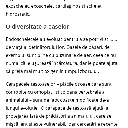
exoschelet, exoschelet cartilaginos și schelet
hidrostatic.
O diversitate a oaselor
Endoscheletele au evoluat pentru a se potrivi stilului
de viață al deținătorului lor. Oasele de păsări, de
exemplu, sunt pline cu buzunare de aer, ceea ce nu
numai că le ușurează încărcătura, dar le poate ajuta
să preia mai mult oxigen în timpul zborului.
Carapacele țestoaselor – plăcile osoase care sunt
contopite cu omoplații și coloana vertebrală a
animalului – sunt de fapt coaste modificate de-a
lungul evoluției. O carapace de țestoasă ajută la
protejarea față de prădători a animalului, care se
mișcă lent și este vulnerabil, dar cercetările recente