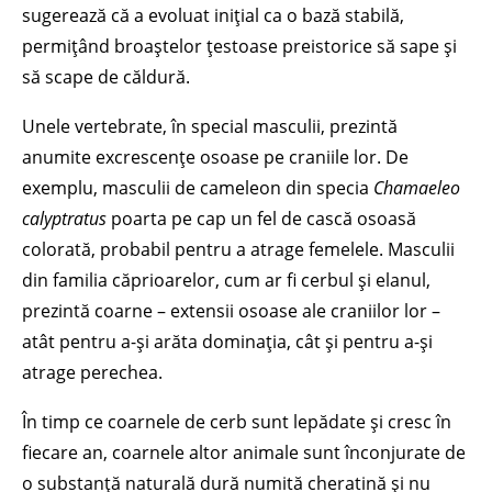
sugerează că a evoluat inițial ca o bază stabilă,
permițând broaștelor țestoase preistorice să sape și
să scape de căldură.
Unele vertebrate, în special masculii, prezintă
anumite excrescențe osoase pe craniile lor. De
exemplu, masculii de cameleon din specia
Chamaeleo
calyptratus
poarta pe cap un fel de cască osoasă
colorată, probabil pentru a atrage femelele. Masculii
din familia căprioarelor, cum ar fi cerbul și elanul,
prezintă coarne – extensii osoase ale craniilor lor –
atât pentru a-și arăta dominația, cât și pentru a-și
atrage perechea.
În timp ce coarnele de cerb sunt lepădate și cresc în
fiecare an, coarnele altor animale sunt înconjurate de
o substanță naturală dură numită cheratină și nu