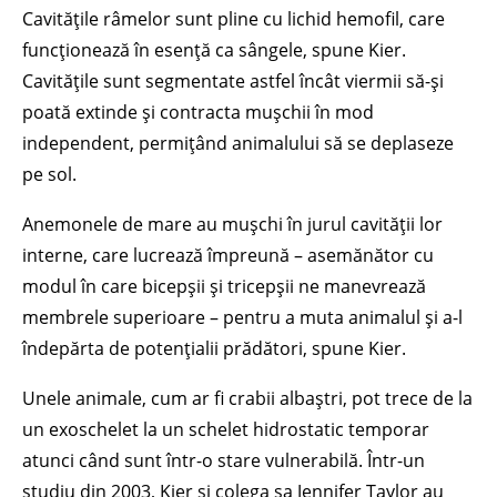
Cavitățile râmelor sunt pline cu lichid hemofil, care
funcționează în esență ca sângele, spune Kier.
Cavitățile sunt segmentate astfel încât viermii să-și
poată extinde și contracta mușchii în mod
independent, permițând animalului să se deplaseze
pe sol.
Anemonele de mare au mușchi în jurul cavității lor
interne, care lucrează împreună – asemănător cu
modul în care bicepșii și tricepșii ne manevrează
membrele superioare – pentru a muta animalul și a-l
îndepărta de potențialii prădători, spune Kier.
Unele animale, cum ar fi crabii albaștri, pot trece de la
un exoschelet la un schelet hidrostatic temporar
atunci când sunt într-o stare vulnerabilă. Într-un
studiu din 2003, Kier și colega sa Jennifer Taylor au