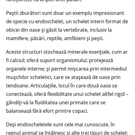
Peștii zburători sunt doar un exemplu impresionant
de specie cu endoschelet, un schelet intern format de
obicei din oase și găsit la vertebrate, inclusiv la
mamifere, păsări, reptile, amfibieni și pești.
Aceste structuri stochează minerale esențiale, cum ar
fi calciul; oferă suport organismului; protejează
organele interne; și permit mișcarea prin intermediul
mușchilor scheletici, care se atașează de oase prin
tendoane. Articulațiile, locul în care două oase se
conectează, oferă flexibilitate unui schelet altfel rigid –
gândiți-vă la fluiditatea unei primate care se
balansează fără efort printre copaci.
Deși endoscheletele sunt cele mai cunoscute, în
regnul animal se întâlnesc și alte trei tipuri de schelet: