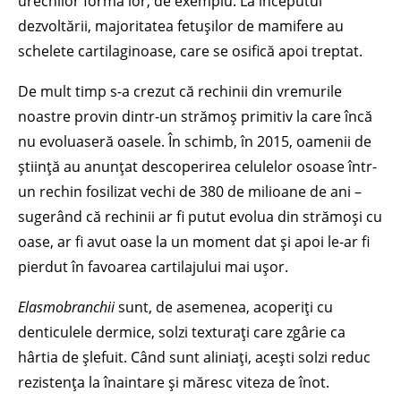
urechilor forma lor, de exemplu. La începutul
dezvoltării, majoritatea fetușilor de mamifere au
schelete cartilaginoase, care se osifică apoi treptat.
De mult timp s-a crezut că rechinii din vremurile
noastre provin dintr-un strămoș primitiv la care încă
nu evoluaseră oasele. În schimb, în 2015, oamenii de
știință au anunțat descoperirea celulelor osoase într-
un rechin fosilizat vechi de 380 de milioane de ani –
sugerând că rechinii ar fi putut evolua din strămoși cu
oase, ar fi avut oase la un moment dat și apoi le-ar fi
pierdut în favoarea cartilajului mai ușor.
Elasmobranchii
sunt, de asemenea, acoperiți cu
denticulele dermice, solzi texturați care zgârie ca
hârtia de șlefuit. Când sunt aliniați, acești solzi reduc
rezistența la înaintare și măresc viteza de înot.