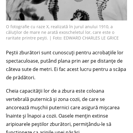
O fotografie cu raze X, realizată în jurul anului 1910, a
căluților de mare ne arată exoscheletul lor, care este o
raritate printre pești. | Foto: EDWARD CHARLES LE GRICE
Peștii zburători sunt cunoscuți pentru acrobațiile lor
spectaculoase, putând plana prin aer pe distanțe de
câteva sute de metri. Ei fac acest lucru pentru a scăpa
de prădători.
Cheia capacității lor de a zbura este coloana
vertebrală puternică și zona cozii, de care se
ancorează mușchii puternici care asigură mișcarea
înainte și înapoi a cozii. Oasele mențin extinse
aripioarele peștilor zburători, permițându-le să
funcționeze ca aripile unei păsări.