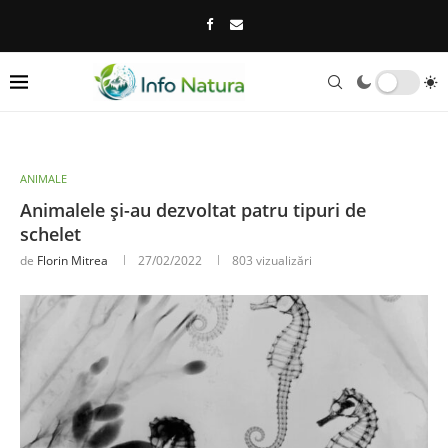
ANIMALE
Animalele și-au dezvoltat patru tipuri de
schelet
de
Florin Mitrea
27/02/2022
803
vizualizări