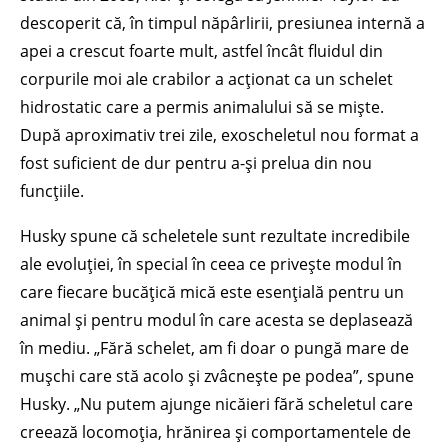
descoperit că, în timpul năpârlirii, presiunea internă a
apei a crescut foarte mult, astfel încât fluidul din
corpurile moi ale crabilor a acționat ca un schelet
hidrostatic care a permis animalului să se miște.
După aproximativ trei zile, exoscheletul nou format a
fost suficient de dur pentru a-și prelua din nou
funcțiile.
Husky spune că scheletele sunt rezultate incredibile
ale evoluției, în special în ceea ce privește modul în
care fiecare bucățică mică este esențială pentru un
animal și pentru modul în care acesta se deplasează
în mediu. „Fără schelet, am fi doar o pungă mare de
mușchi care stă acolo și zvâcnește pe podea”, spune
Husky. „Nu putem ajunge nicăieri fără scheletul care
creează locomoția, hrănirea și comportamentele de