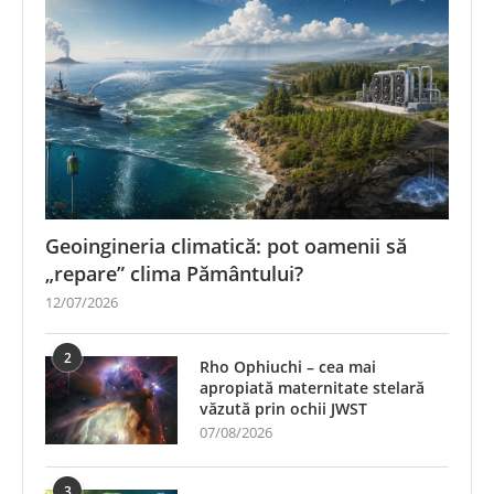
Geoingineria climatică: pot oamenii să
„repare” clima Pământului?
12/07/2026
2
Rho Ophiuchi – cea mai
apropiată maternitate stelară
văzută prin ochii JWST
07/08/2026
3