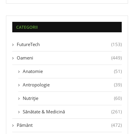
CATEGORII
FutureTech
(153)
Oameni
(449)
Anatomie
(51)
Antropologie
(39)
Nutriție
(60)
Sănătate & Medicină
(261)
Pământ
(472)