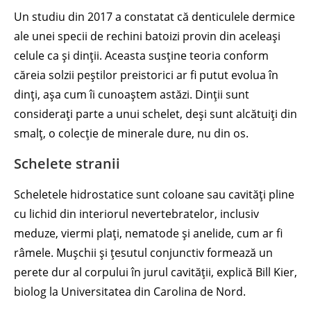
Un studiu din 2017 a constatat că denticulele dermice
ale unei specii de rechini batoizi provin din aceleași
celule ca și dinții. Aceasta susține teoria conform
căreia solzii peștilor preistorici ar fi putut evolua în
dinți, așa cum îi cunoaștem astăzi. Dinții sunt
considerați parte a unui schelet, deși sunt alcătuiți din
smalț, o colecție de minerale dure, nu din os.
Schelete stranii
Scheletele hidrostatice sunt coloane sau cavități pline
cu lichid din interiorul nevertebratelor, inclusiv
meduze, viermi plați, nematode și anelide, cum ar fi
râmele. Mușchii și țesutul conjunctiv formează un
perete dur al corpului în jurul cavității, explică Bill Kier,
biolog la Universitatea din Carolina de Nord.