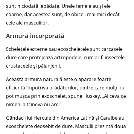
sunt niciodată lepădate. Unele femele au și ele
coarne, dar acestea sunt, de obicei, mai mici decât
cele ale masculilor.
Armură încorporată
Scheletele externe sau exoscheletele sunt carcasele
dure care protejează artropodele, cum ar fi insectele,
crustaceele și păianjenii.
Această armură naturală este o apărare foarte
eficientă împotriva prădătorilor, dintre care mulți nu
pot mușca prin exoschelet, spune Huskey. „Ai ceva ce
nimeni altcineva nu are.”
Gândacii lui Hercule din America Latină și Caraibe au
exoschelete deosebit de dure. Masculii prezintă două