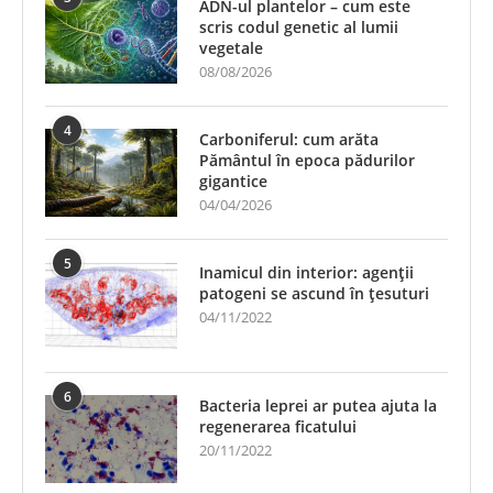
ADN-ul plantelor – cum este
scris codul genetic al lumii
vegetale
08/08/2026
4
Carboniferul: cum arăta
Pământul în epoca pădurilor
gigantice
04/04/2026
5
Inamicul din interior: agenții
patogeni se ascund în țesuturi
04/11/2022
6
Bacteria leprei ar putea ajuta la
regenerarea ficatului
20/11/2022