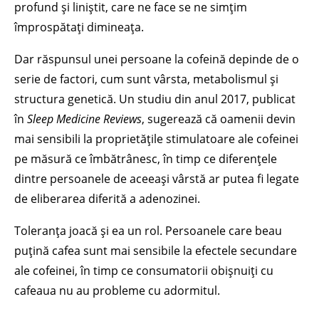
profund și liniștit, care ne face se ne simțim
împrospătați dimineața.
Dar răspunsul unei persoane la cofeină depinde de o
serie de factori, cum sunt vârsta, metabolismul și
structura genetică. Un studiu din anul 2017, publicat
în
Sleep Medicine Reviews
, sugerează că oamenii devin
mai sensibili la proprietățile stimulatoare ale cofeinei
pe măsură ce îmbătrânesc, în timp ce diferențele
dintre persoanele de aceeași vârstă ar putea fi legate
de eliberarea diferită a adenozinei.
Toleranța joacă și ea un rol. Persoanele care beau
puțină cafea sunt mai sensibile la efectele secundare
ale cofeinei, în timp ce consumatorii obișnuiți cu
cafeaua nu au probleme cu adormitul.