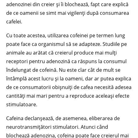
adenozinei din creier și îi blochează, fapt care explică
de ce oamenii se simt mai vigilenți după consumarea
cafelei.
Cu toate acestea, utilizarea cofeinei pe termen lung
poate face ca organismul să se adapteze. Studiile pe
animale au arătat că creierul produce mai mulți
receptori pentru adenozină ca răspuns la consumul
îndelungat de cofeină. Nu este clar cât de mult se
întâmplă acest lucru și la oameni, dar ar putea explica
de ce consumatorii obișnuiți de cafea necesită adesea
cantități mai mari pentru a reproduce aceleași efecte
stimulatoare.
Cafeina declanșează, de asemenea, eliberarea de
neurotransmițători stimulatori. Atunci când
blochează adenozina, cofeina poate face creierul mai