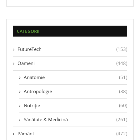
CATEGORII
FutureTech
(153)
Oameni
(448)
Anatomie
(51)
Antropologie
(38)
Nutriție
(60)
Sănătate & Medicină
(261)
Pământ
(472)