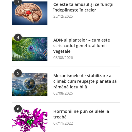
3
Ce este talamusul și ce funcții
îndeplinește în creier
25/12/2025
4
ADN-ul plantelor – cum este
scris codul genetic al lumii
vegetale
08/08/2026
5
Mecanismele de stabilizare a
climei: cum reușește planeta să
rămână locuibilă
08/08/2026
6
Hormonii ne pun celulele la
treabă
07/11/2022