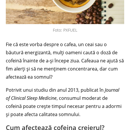
Foto: PXFUEL
Fie că este vorba despre o cafea, un ceai sau o
băutură energizantă, mulți oameni caută o doză de
cofeină înainte de a-și începe ziua. Cafeaua ne ajută să
fim alerți și să ne menținem concentrarea, dar cum
afectează ea somnul?
Potrivit unui studiu din anul 2013, publicat în
Journal
of Clinical Sleep Medicine
, consumul moderat de
cofeină poate crește timpul necesar pentru a adormi
și poate afecta calitatea somnului.
Cum afectează cofeina creierul?