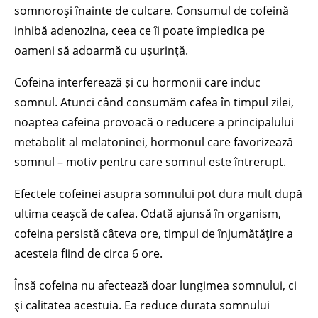
somnoroși înainte de culcare. Consumul de cofeină
inhibă adenozina, ceea ce îi poate împiedica pe
oameni să adoarmă cu ușurință.
Cofeina interferează și cu hormonii care induc
somnul. Atunci când consumăm cafea în timpul zilei,
noaptea cafeina provoacă o reducere a principalului
metabolit al melatoninei, hormonul care favorizează
somnul – motiv pentru care somnul este întrerupt.
Efectele cofeinei asupra somnului pot dura mult după
ultima ceașcă de cafea. Odată ajunsă în organism,
cofeina persistă câteva ore, timpul de înjumătățire a
acesteia fiind de circa 6 ore.
Însă cofeina nu afectează doar lungimea somnului, ci
și calitatea acestuia. Ea reduce durata somnului