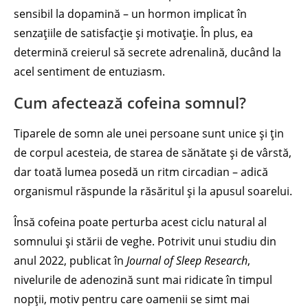
sensibil la dopamină – un hormon implicat în
senzațiile de satisfacție și motivație. În plus, ea
determină creierul să secrete adrenalină, ducând la
acel sentiment de entuziasm.
Cum afectează cofeina somnul?
Tiparele de somn ale unei persoane sunt unice și țin
de corpul acesteia, de starea de sănătate și de vârstă,
dar toată lumea posedă un ritm circadian – adică
organismul răspunde la răsăritul și la apusul soarelui.
Însă cofeina poate perturba acest ciclu natural al
somnului și stării de veghe. Potrivit unui studiu din
anul 2022, publicat în
Journal of Sleep Research
,
nivelurile de adenozină sunt mai ridicate în timpul
nopții, motiv pentru care oamenii se simt mai