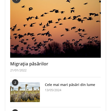
Migrația păsărilor
21/01/2022
2
Cele mai mari păsări din lume
13/05/2024