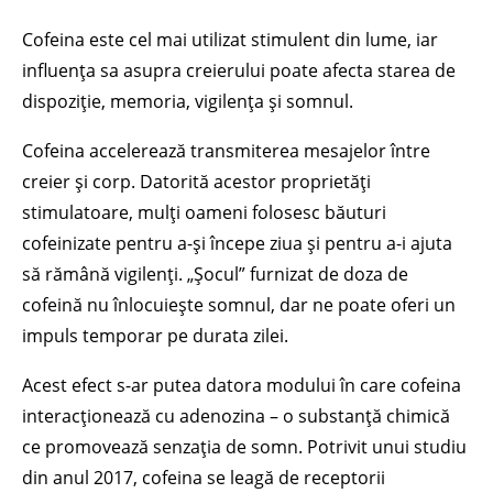
Cofeina este cel mai utilizat stimulent din lume, iar
influența sa asupra creierului poate afecta starea de
dispoziție, memoria, vigilența și somnul.
Cofeina accelerează transmiterea mesajelor între
creier și corp. Datorită acestor proprietăți
stimulatoare, mulți oameni folosesc băuturi
cofeinizate pentru a-și începe ziua și pentru a-i ajuta
să rămână vigilenți. „Șocul” furnizat de doza de
cofeină nu înlocuiește somnul, dar ne poate oferi un
impuls temporar pe durata zilei.
Acest efect s-ar putea datora modului în care cofeina
interacționează cu adenozina – o substanță chimică
ce promovează senzația de somn. Potrivit unui studiu
din anul 2017, cofeina se leagă de receptorii