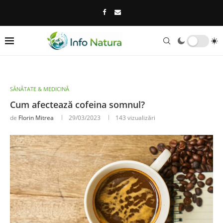
SĂNĂTATE & MEDICINĂ
Cum afectează cofeina somnul?
de
Florin Mitrea
29/03/2023
143
vizualizări