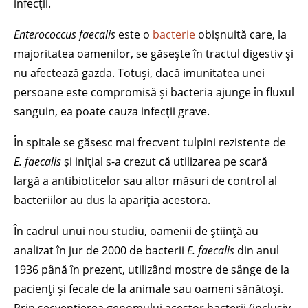
infecții.
Enterococcus faecalis
este o
bacterie
obișnuită care, la
majoritatea oamenilor, se găsește în tractul digestiv și
nu afectează gazda. Totuși, dacă imunitatea unei
persoane este compromisă și bacteria ajunge în fluxul
sanguin, ea poate cauza infecții grave.
În spitale se găsesc mai frecvent tulpini rezistente de
E. faecalis
și inițial s-a crezut că utilizarea pe scară
largă a antibioticelor sau altor măsuri de control al
bacteriilor au dus la apariția acestora.
În cadrul unui nou studiu, oamenii de știință au
analizat în jur de 2000 de bacterii
E. faecalis
din anul
1936 până în prezent, utilizând mostre de sânge de la
pacienți și fecale de la animale sau oameni sănătoși.