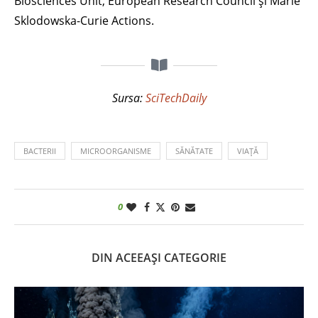
Biosciences Unit, European Research Council și Marie
Sklodowska-Curie Actions.
Sursa:
SciTechDaily
BACTERII
MICROORGANISME
SĂNĂTATE
VIAȚĂ
0
DIN ACEEAȘI CATEGORIE