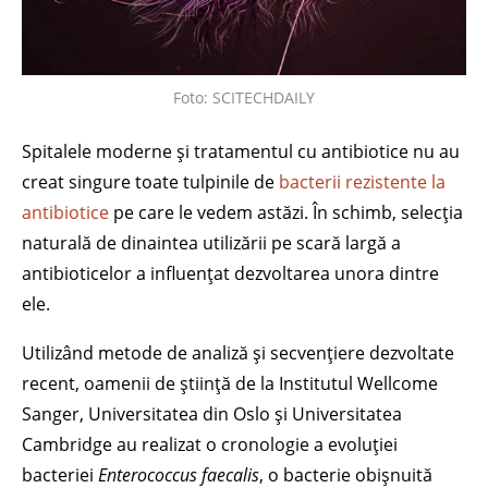
Foto: SCITECHDAILY
Spitalele moderne și tratamentul cu antibiotice nu au
creat singure toate tulpinile de
bacterii rezistente la
antibiotice
pe care le vedem astăzi. În schimb, selecția
naturală de dinaintea utilizării pe scară largă a
antibioticelor a influențat dezvoltarea unora dintre
ele.
Utilizând metode de analiză și secvențiere dezvoltate
recent, oamenii de știință de la Institutul Wellcome
Sanger, Universitatea din Oslo și Universitatea
Cambridge au realizat o cronologie a evoluției
bacteriei
Enterococcus faecalis
, o bacterie obișnuită