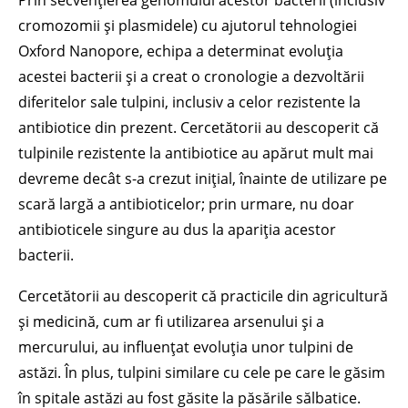
Prin secvențierea genomului acestor bacterii (inclusiv
cromozomii și plasmidele) cu ajutorul tehnologiei
Oxford Nanopore, echipa a determinat evoluția
acestei bacterii și a creat o cronologie a dezvoltării
diferitelor sale tulpini, inclusiv a celor rezistente la
antibiotice din prezent. Cercetătorii au descoperit că
tulpinile rezistente la antibiotice au apărut mult mai
devreme decât s-a crezut inițial, înainte de utilizare pe
scară largă a antibioticelor; prin urmare, nu doar
antibioticele singure au dus la apariția acestor
bacterii.
Cercetătorii au descoperit că practicile din agricultură
și medicină, cum ar fi utilizarea arsenului și a
mercurului, au influențat evoluția unor tulpini de
astăzi. În plus, tulpini similare cu cele pe care le găsim
în spitale astăzi au fost găsite la păsările sălbatice.