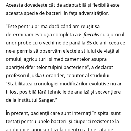
Aceasta dovedește cât de adaptabilă și flexibilă este
această specie de bacterii în fața adversităților.
”Este pentru prima dacă când am reușit să
determinăm evoluția completă a
E. faecalis
cu ajutorul
unor probe cu o vechime de până la 85 de ani, ceea ce
ne-a permis să observăm efectele stilului de viață al
omului, agriculturii și medicamentelor asupra
apariției diferitelor tulpini bacteriene”, a declarat
profesorul Jukka Corander, coautor al studiului.
”Stabilitatea cronologiei modificărilor evolutive nu ar
fi fost posibilă fără tehnicile de analiză și secvențiere
de la Institutul Sanger.”
În prezent, pacienții care sunt internați în spital sunt
testați pentru unele bacterii și ciuperci rezistente la
antibiotice, apoi sunt izolați pentru a ține rata de