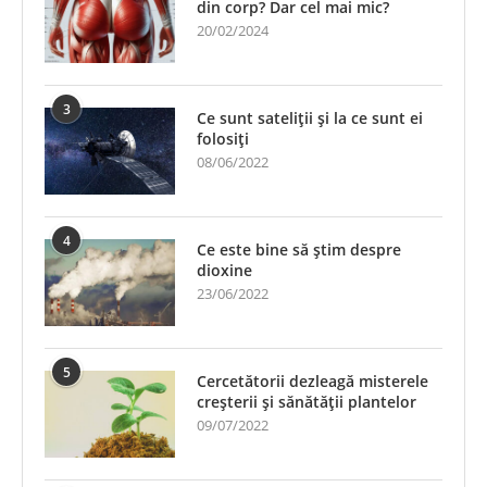
din corp? Dar cel mai mic?
20/02/2024
3
Ce sunt sateliții și la ce sunt ei
folosiți
08/06/2022
4
Ce este bine să știm despre
dioxine
23/06/2022
5
Cercetătorii dezleagă misterele
creșterii și sănătății plantelor
09/07/2022