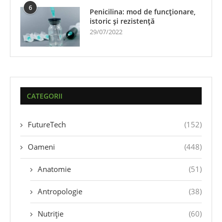
6
Penicilina: mod de funcționare,
istoric și rezistență
29/07/2022
CATEGORII
FutureTech
(152)
Oameni
(448)
Anatomie
(51)
Antropologie
(38)
Nutriție
(60)