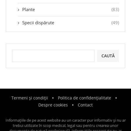
Plante
(83)
Specii dispărute
(49)
CAUTĂ
Termeni și condiții
Politica de confidențialitate
Despre cookies
Contact
Informațiile de pe acest website au un caracter pur informativ și nu ar
trebui utilizate în scop medical, legal sau pentru crearea unor
documente de natură profesională. Informațiile prezentate nu ar