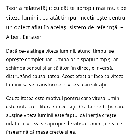
Teoria relativității: cu cât te apropii mai mult de
viteza luminii, cu atât timpul încetinește pentru
un obiect aflat în același sistem de referință. –
Albert Einstein
Dacă ceva atinge viteza luminii, atunci timpul se
oprește complet, iar lumina prin spațiu-timp și-ar
schimba sensul și ar călători în direcție inversă,
distrugând cauzalitatea. Acest efect ar face ca viteza
luminii să se transforme în viteza cauzalității.
Cauzalitatea este motivul pentru care viteza luminii
este notată cu litera
c
în ecuații. O altă predicție care
susține viteza luminii este faptul că inerția crește
odată ce viteza se apropie de viteza luminii, ceea ce
înseamnă că masa crește și ea.