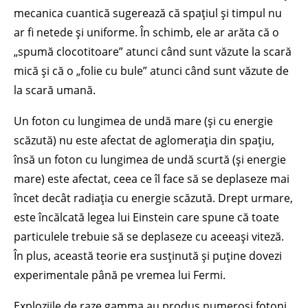
mecanica cuantică sugerează că spațiul și timpul nu
ar fi netede și uniforme. În schimb, ele ar arăta că o
„spumă clocotitoare” atunci când sunt văzute la scară
mică și că o „folie cu bule” atunci când sunt văzute de
la scară umană.
Un foton cu lungimea de undă mare (și cu energie
scăzută) nu este afectat de aglomerația din spațiu,
însă un foton cu lungimea de undă scurtă (și energie
mare) este afectat, ceea ce îl face să se deplaseze mai
încet decât radiația cu energie scăzută. Drept urmare,
este încălcată legea lui Einstein care spune că toate
particulele trebuie să se deplaseze cu aceeași viteză.
În plus, această teorie era susținută și puține dovezi
experimentale până pe vremea lui Fermi.
Exploziile de raze gamma au produs numeroși fotoni,