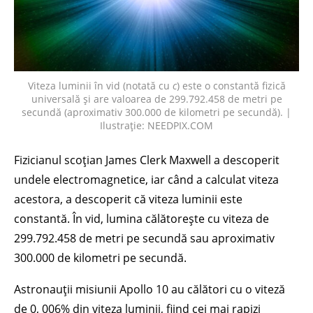
Viteza luminii în vid (notată cu
c
) este o constantă fizică
universală și are valoarea de 299.792.458 de metri pe
secundă (aproximativ 300.000 de kilometri pe secundă). |
Ilustrație: NEEDPIX.COM
Fizicianul scoțian James Clerk Maxwell a descoperit
undele electromagnetice, iar când a calculat viteza
acestora, a descoperit că viteza luminii este
constantă. În vid, lumina călătorește cu viteza de
299.792.458 de metri pe secundă sau aproximativ
300.000 de kilometri pe secundă.
Astronauții misiunii Apollo 10 au călători cu o viteză
de 0, 006% din viteza luminii, fiind cei mai rapizi