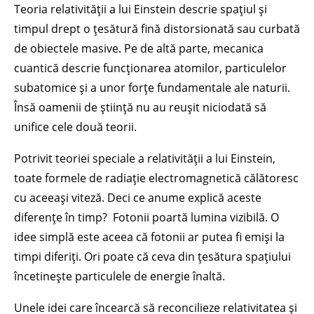
Teoria relativității a lui Einstein descrie spațiul și
timpul drept o țesătură fină distorsionată sau curbată
de obiectele masive. Pe de altă parte, mecanica
cuantică descrie funcționarea atomilor, particulelor
subatomice și a unor forțe fundamentale ale naturii.
Însă oamenii de știință nu au reușit niciodată să
unifice cele două teorii.
Potrivit teoriei speciale a relativității a lui Einstein,
toate formele de radiație electromagnetică călătoresc
cu aceeași viteză. Deci ce anume explică aceste
diferențe în timp? Fotonii poartă lumina vizibilă. O
idee simplă este aceea că fotonii ar putea fi emiși la
timpi diferiți. Ori poate că ceva din țesătura spațiului
încetinește particulele de energie înaltă.
Unele idei care încearcă să reconcilieze relativitatea și