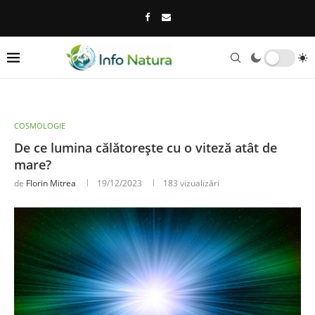
COSMOLOGIE
De ce lumina călătorește cu o viteză atât de
mare?
de
Florin Mitrea
19/12/2023
183
vizualizări