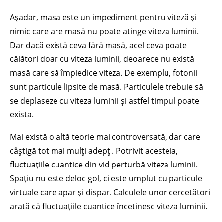
Așadar, masa este un impediment pentru viteză și
nimic care are masă nu poate atinge viteza luminii.
Dar dacă există ceva fără masă, acel ceva poate
călători doar cu viteza luminii, deoarece nu există
masă care să împiedice viteza. De exemplu, fotonii
sunt particule lipsite de masă. Particulele trebuie să
se deplaseze cu viteza luminii și astfel timpul poate
exista.
Mai există o altă teorie mai controversată, dar care
câștigă tot mai mulți adepți. Potrivit acesteia,
fluctuațiile cuantice din vid perturbă viteza luminii.
Spațiu nu este deloc gol, ci este umplut cu particule
virtuale care apar și dispar. Calculele unor cercetători
arată că fluctuațiile cuantice încetinesc viteza luminii.