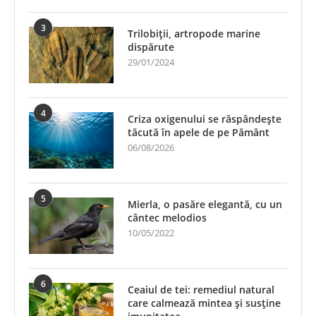
3
Trilobiții, artropode marine
dispărute
29/01/2024
4
Criza oxigenului se răspândește
tăcută în apele de pe Pământ
06/08/2026
5
Mierla, o pasăre elegantă, cu un
cântec melodios
10/05/2022
6
Ceaiul de tei: remediul natural
care calmează mintea și susține