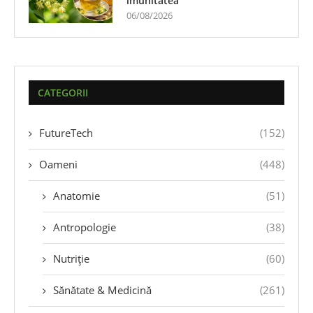
imunitatea
06/08/2026
CATEGORII
FutureTech
(152)
Oameni
(448)
Anatomie
(51)
Antropologie
(38)
Nutriție
(60)
Sănătate & Medicină
(261)