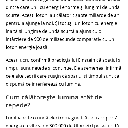
dintre care unii cu energii enorme și lungimi de undă
scurte. Acești fotoni au călătorit șapte miliarde de ani
pentru a ajunge la noi. Și totuși, un foton cu energie
înaltă și lungime de undă scurtă a ajuns cu o
întârziere de 900 de milisecunde comparativ cu un
foton energie joasă.
Acest lucru confirmă predicția lui Einstein că spațiul și
timpul sunt netede și continue. De asemenea, infirmă
celelalte teorii care susțin că spațiul și timpul sunt ca
o spumă ce interferează cu lumina.
Cum călătorește lumina atât de
repede?
Lumina este o undă electromagnetică ce transportă
energia cu viteza de 300.000 de kilometri pe secundă.