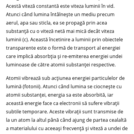
Acestă viteză constantă este viteza luminii în vid.
Atunci când lumina întâlnește un mediu precum
aerul, apa sau sticla, ea se propagă prin acea
substanță cu o viteză netă mai mică decât viteza
luminii (c). Această încetinire a luminii prin obiectele
transparente este o formă de transport al energiei
care implică absorbția și re-emiterea energiei undei
luminoase de către atomii substanței respective.
Atomii vibrează sub acțiunea energiei particulelor de
lumină (fotonii). Atunci când lumina se ciocnește cu
atomii substanței, energia sa este absorbită, iar
această energie face ca electronii să sufere vibrații
subtile temporare. Aceste vibrații sunt transmise de
la un atom la altul până când ajung de partea cealaltă
a materialului cu aceeași frecvență și viteză a undei de