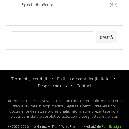
Specii dispărute
(49)
CAUTĂ
Termeni și condiții
Politica de confidențialitate
Despre cookies
Contact
Informațiile de pe acest website au un caracter pur informativ și nu ar
trebui utilizate în scop medical, legal sau pentru crearea unor
documente de natură profesională. Informațiile prezentate nu ar
trebui considerate absolut corecte, complete și actualizate la zi.
© 2022-2026 Info Natura – Temă WordPress dezvoltată de
PenciDesign