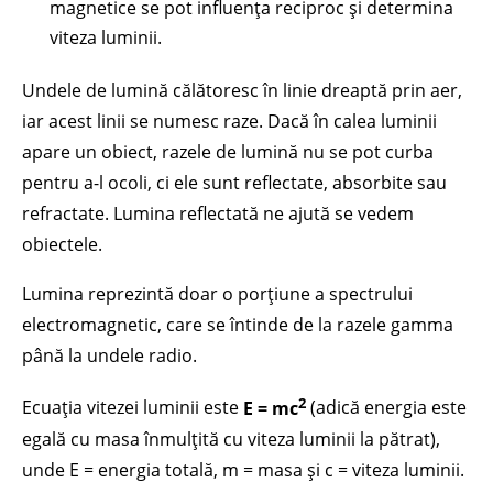
magnetice se pot influența reciproc și determina
viteza luminii.
Undele de lumină călătoresc în linie dreaptă prin aer,
iar acest linii se numesc raze. Dacă în calea luminii
apare un obiect, razele de lumină nu se pot curba
pentru a-l ocoli, ci ele sunt reflectate, absorbite sau
refractate. Lumina reflectată ne ajută se vedem
obiectele.
Lumina reprezintă doar o porțiune a spectrului
electromagnetic, care se întinde de la razele gamma
până la undele radio.
2
Ecuația vitezei luminii este
E = mc
(adică energia este
egală cu masa înmulțită cu viteza luminii la pătrat),
unde E = energia totală, m = masa și c = viteza luminii.