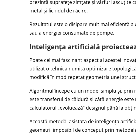
prezintă suprafețe zimțate și vârfuri ascuțite 
metal și lichidul de răcire.
Rezultatul este o disipare mult mai eficientă a c
sau a energiei consumate de pompe.
Inteligența artificială proiectea
Poate cel mai fascinant aspect al acestei inovaț
utilizat o tehnică numită optimizare topologic
modifică în mod repetat geometria unei structu
Algoritmul începe cu un model simplu și, prin mi
este transferul de căldură și câtă energie este 
calculatorul „evoluează” designul până la obți
Această metodă, asistată de inteligența artific
geometrii imposibil de conceput prin metodele