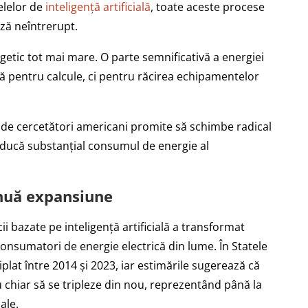
elelor de
inteligență artificială
, toate aceste procese
ză neîntrerupt.
rgetic tot mai mare. O parte semnificativă a energiei
ă pentru calcule, ci pentru răcirea echipamentelor
 de cercetători americani promite să schimbe radical
educă substanțial consumul de energie al
inuă expansiune
i bazate pe inteligență artificială a transformat
consumatori de energie electrică din lume. În Statele
plat între 2014 și 2023, iar estimările sugerează că
 chiar să se tripleze din nou, reprezentând până la
ale.