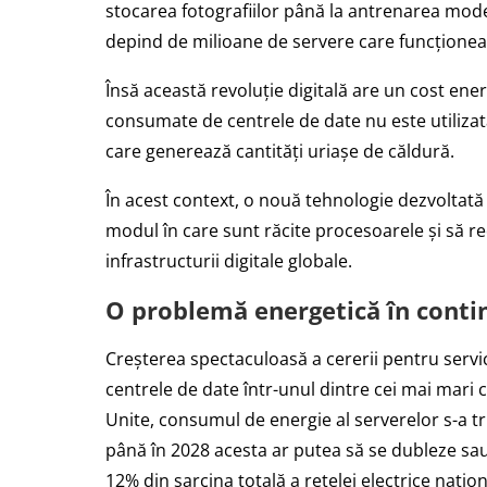
stocarea fotografiilor până la antrenarea mod
depind de milioane de servere care funcționea
Însă această revoluție digitală are un cost ene
consumate de centrele de date nu este utilizat
care generează cantități uriașe de căldură.
În acest context, o nouă tehnologie dezvoltată
modul în care sunt răcite procesoarele și să r
infrastructurii digitale globale.
O problemă energetică în cont
Creșterea spectaculoasă a cererii pentru servici
centrele de date într-unul dintre cei mai mari 
Unite, consumul de energie al serverelor s-a tri
până în 2028 acesta ar putea să se dubleze sau
12% din sarcina totală a rețelei electrice națion