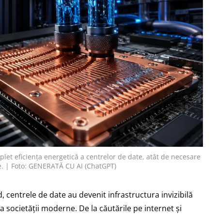
et eficiența energetică a centrelor de date, atât de necesare
ale. | Foto: GENERATĂ CU AI (ChatGPT)
oud, centrele de date au devenit infrastructura invizibilă
 a societății moderne. De la căutările pe internet și