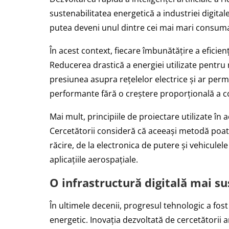
sustenabilitatea energetică a industriei digita
putea deveni unul dintre cei mai mari consumat
În acest context, fiecare îmbunătățire a eficie
Reducerea drastică a energiei utilizate pentru
presiunea asupra rețelelor electrice și ar perm
performante fără o creștere proporțională a 
Mai mult, principiile de proiectare utilizate în 
Cercetătorii consideră că aceeași metodă poate
răcire, de la electronica de putere și vehiculel
aplicațiile aerospațiale.
O infrastructură digitală mai s
În ultimele decenii, progresul tehnologic a fos
energetic. Inovația dezvoltată de cercetătorii 