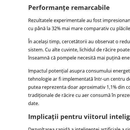
Performanțe remarcabile
Rezultatele experimentale au fost impresionante
cu până la 32% mai mare comparativ cu plăcile
În același timp, cercetătorii au observat o red
sistem. Cu alte cuvinte, lichidul de răcire poat
înseamnă că pompele necesită mai puțină ener
Impactul potențial asupra consumului energetic
tehnologie ar fi implementată într-un centru de
putea reprezenta doar aproximativ 1,1% din con
tradiționale de răcire cu aer consumă în preze
date.
Implicații pentru viitorul intelig
Dezvoltarea rapidă a inteligenței artificiale a