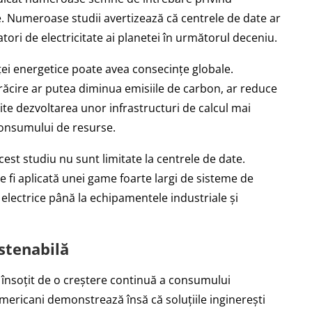
le. Numeroase studii avertizează că centrele de date ar
ori de electricitate ai planetei în următorul deceniu.
nței energetice poate avea consecințe globale.
 răcire ar putea diminua emisiile de carbon, ar reduce
ite dezvoltarea unor infrastructuri de calcul mai
consumului de resurse.
acest studiu nu sunt limitate la centrele de date.
 fi aplicată unei game foarte largi de sisteme de
e electrice până la echipamentele industriale și
ustenabilă
t însoțit de o creștere continuă a consumului
americani demonstrează însă că soluțiile inginerești