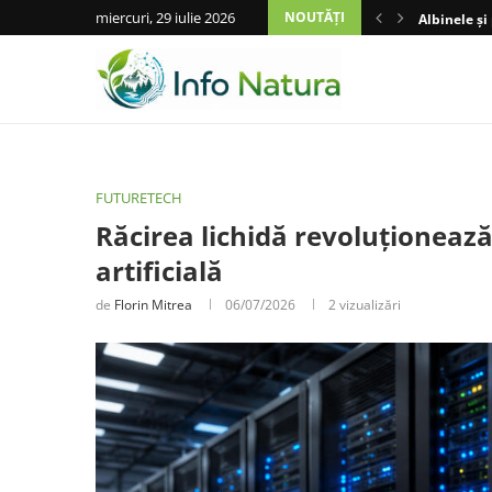
miercuri, 29 iulie 2026
NOUTĂȚI
Albinele și
FUTURETECH
Răcirea lichidă revoluționează 
artificială
de
Florin Mitrea
06/07/2026
2
vizualizări