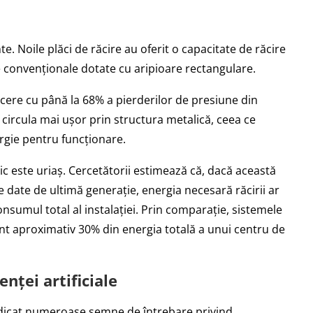
. Noile plăci de răcire au oferit o capacitate de răcire
 convenționale dotate cu aripioare rectangulare.
ucere cu până la 68% a pierderilor de presiune din
e circula mai ușor prin structura metalică, ceea ce
gie pentru funcționare.
 este uriaș. Cercetătorii estimează că, dacă această
 date de ultimă generație, energia necesară răcirii ar
sumul total al instalației. Prin comparație, sistemele
nt aproximativ 30% din energia totală a unui centru de
enței artificiale
 ridicat numeroase semne de întrebare privind