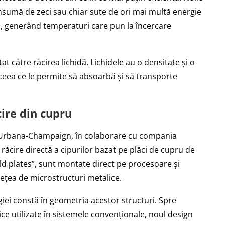
onsumă de zeci sau chiar sute de ori mai multă energie
ii, generând temperaturi care pun la încercare
at către răcirea lichidă. Lichidele au o densitate și o
ceea ce le permite să absoarbă și să transporte
cire din cupru
ois Urbana-Champaign, în colaborare cu compania
răcire directă a cipurilor bazat pe plăci de cupru de
ld plates”, sunt montate direct pe procesoare și
 rețea de microstructuri metalice.
iei constă în geometria acestor structuri. Spre
ce utilizate în sistemele convenționale, noul design