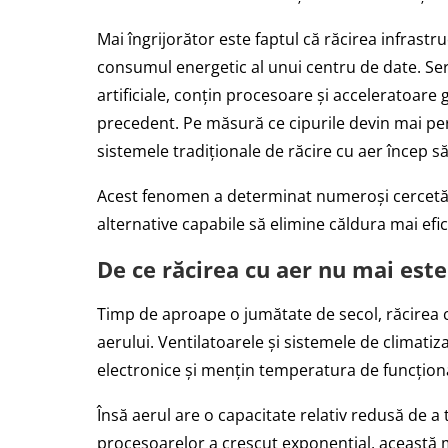
Mai îngrijorător este faptul că răcirea infrast
consumul energetic al unui centru de date. Ser
artificiale, conțin procesoare și acceleratoare 
precedent. Pe măsură ce cipurile devin mai per
sistemele tradiționale de răcire cu aer încep să î
Acest fenomen a determinat numeroși cercetăto
alternative capabile să elimine căldura mai efi
De ce răcirea cu aer nu mai este
Timp de aproape o jumătate de secol, răcirea c
aerului. Ventilatoarele și sistemele de climat
electronice și mențin temperatura de funcționa
Însă aerul are o capacitate relativ redusă de 
procesoarelor a crescut exponențial, această m