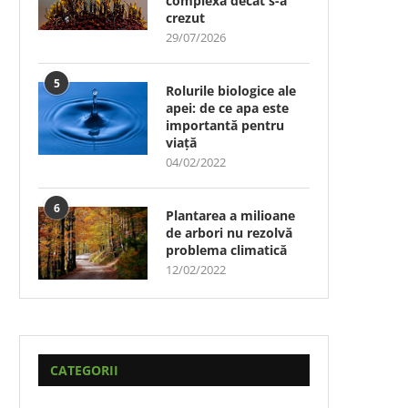
complexă decât s-a
crezut
29/07/2026
5
Rolurile biologice ale
apei: de ce apa este
importantă pentru
viață
04/02/2022
6
Plantarea a milioane
de arbori nu rezolvă
problema climatică
12/02/2022
CATEGORII