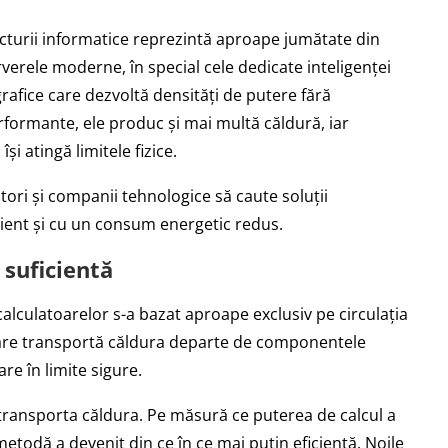
ructurii informatice reprezintă aproape jumătate din
verele moderne, în special cele dedicate inteligenței
grafice care dezvoltă densități de putere fără
formante, ele produc și mai multă căldură, iar
și atingă limitele fizice.
ri și companii tehnologice să caute soluții
cient și cu un consum energetic redus.
 suficientă
alculatoarelor s-a bazat aproape exclusiv pe circulația
izare transportă căldura departe de componentele
re în limite sigure.
a transporta căldura. Pe măsură ce puterea de calcul a
etodă a devenit din ce în ce mai puțin eficientă. Noile