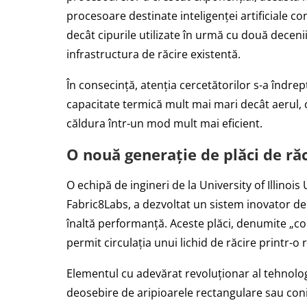
procesoare destinate inteligenței artificiale c
decât cipurile utilizate în urmă cu două decen
infrastructura de răcire existentă.
În consecință, atenția cercetătorilor s-a îndrept
capacitate termică mult mai mari decât aerul, 
căldura într-un mod mult mai eficient.
O nouă generație de plăci de ră
O echipă de ingineri de la University of Illin
Fabric8Labs, a dezvoltat un sistem inovator de 
înaltă performanță. Aceste plăci, denumite „co
permit circulația unui lichid de răcire printr-o
Elementul cu adevărat revoluționar al tehnolog
deosebire de aripioarele rectangulare sau coni