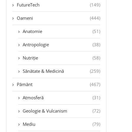
FutureTech
(149)
Oameni
(444)
Anatomie
(51)
Antropologie
(38)
Nutriție
(58)
Sănătate & Medicină
(259)
Pământ
(467)
Atmosferă
(31)
Geologie & Vulcanism
(72)
Mediu
(79)