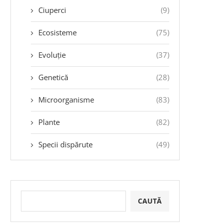
Ciuperci
(9)
Ecosisteme
(75)
Evoluție
(37)
Genetică
(28)
Microorganisme
(83)
Plante
(82)
Specii dispărute
(49)
CAUTĂ