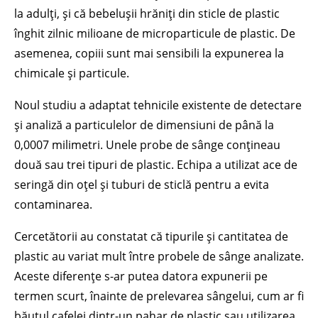
la adulți, și că bebelușii hrăniți din sticle de plastic
înghit zilnic milioane de microparticule de plastic. De
asemenea, copiii sunt mai sensibili la expunerea la
chimicale și particule.
Noul studiu a adaptat tehnicile existente de detectare
și analiză a particulelor de dimensiuni de până la
0,0007 milimetri. Unele probe de sânge conțineau
două sau trei tipuri de plastic. Echipa a utilizat ace de
seringă din oțel și tuburi de sticlă pentru a evita
contaminarea.
Cercetătorii au constatat că tipurile și cantitatea de
plastic au variat mult între probele de sânge analizate.
Aceste diferențe s-ar putea datora expunerii pe
termen scurt, înainte de prelevarea sângelui, cum ar fi
băutul cafelei dintr-un pahar de plastic sau utilizarea