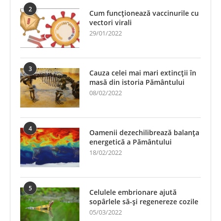
2
Cum funcționează vaccinurile cu
vectori virali
29/01/2022
3
Cauza celei mai mari extincții în
masă din istoria Pământului
08/02/2022
4
Oamenii dezechilibrează balanța
energetică a Pământului
18/02/2022
5
Celulele embrionare ajută
sopârlele să-și regenereze cozile
05/03/2022