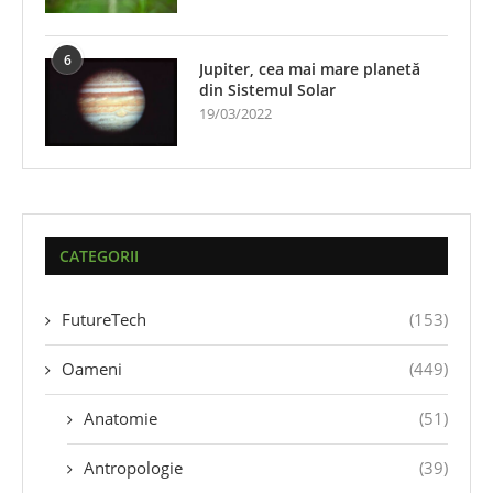
6
Jupiter, cea mai mare planetă
din Sistemul Solar
19/03/2022
CATEGORII
FutureTech
(153)
Oameni
(449)
Anatomie
(51)
Antropologie
(39)