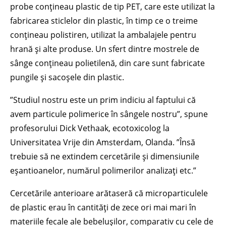
probe conțineau plastic de tip PET, care este utilizat la
fabricarea sticlelor din plastic, în timp ce o treime
conțineau polistiren, utilizat la ambalajele pentru
hrană și alte produse. Un sfert dintre mostrele de
sânge conțineau polietilenă, din care sunt fabricate
pungile și sacoșele din plastic.
”Studiul nostru este un prim indiciu al faptului că
avem particule polimerice în sângele nostru”, spune
profesorului Dick Vethaak, ecotoxicolog la
Universitatea Vrije din Amsterdam, Olanda. ”Însă
trebuie să ne extindem cercetările și dimensiunile
eșantioanelor, numărul polimerilor analizați etc.”
Cercetările anterioare arătaseră că microparticulele
de plastic erau în cantități de zece ori mai mari în
materiile fecale ale bebelușilor, comparativ cu cele de