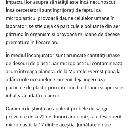
Impactul lor asupra sănătății este încă necunoscut.
Însă cercetătorii sunt îngrijorați de faptul că
microplasticul provoacă daune celulelor umane în
laborator; se știe deja că particulele poluante din aer
pătrund în organism și provoacă milioane de decese
premature în fiecare an.
În mediul înconjurător sunt aruncate cantități uriașe
de deșeuri de plastic, iar microplasticul contaminează
acum întreaga planetă, de la Muntele Everest până la
adâncurile oceanelor. Oamenii deja ingerează
particule de plastic prin intermediul hranei și apei și le
inhalează odată cu aerul.
Oamenii de știință au analizat probele de sânge
provenite de la 22 de donori anonimi și au descoperit
microplastic la 17 dintre aceștia. Jumătate dintre