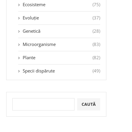
Ecosisteme
(75)
Evoluție
(37)
Genetică
(28)
Microorganisme
(83)
Plante
(82)
Specii dispărute
(49)
CAUTĂ