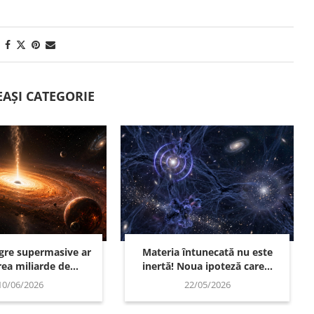
EAȘI CATEGORIE
egre supermasive ar
Materia întunecată nu este
ea miliarde de...
inertă! Noua ipoteză care...
10/06/2026
22/05/2026