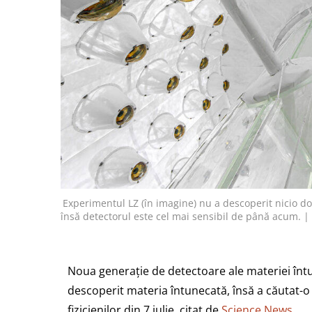
Experimentul LZ (în imagine) nu a descoperit nicio d
însă detectorul este cel mai sensibil de până a
Noua generație de detectoare ale materiei înt
descoperit materia întunecată, însă a căutat-o 
fizicienilor din 7 iulie, citat de
Science News
.