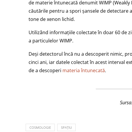
de materie întunecată denumit WIMP (Weakly Int
căutările pentru a spori șansele de detectare 
tone de xenon lichid.
Utilizând informațiile colectate în doar 60 de z
a particulelor WIMP.
Deși detectorul încă nu a descoperit nimic, pr
cinci ani, iar datele colectat în acest interval 
de a descoperi
materia întunecată
.
Sursa
COSMOLOGIE
SPAȚIU