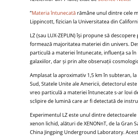
”
Materia întunecată
rămâne unul dintre cele mai
Lippincott, fizician la Universitatea din Califor
LZ (sau LUX-ZEPLIN) își propune să descopere p
formează majoritatea materiei din univers. De
particulă a materiei întunecate, influența sa în
galaxiilor, dar și prin alte observații cosmologi
Amplasat la aproximativ 1,5 km în subteran, l
Sud, Statele Unite ale Americii, detectorul es
vreo particulă a materiei întunecate s-ar lovi
sclipire de lumină care ar fi detectată de inst
Experimentul LZ este unul dintre detectoarele
xenon lichid, alături de XENONnT, de la Gran Sa
China Jingping Underground Laboratory. Aceste