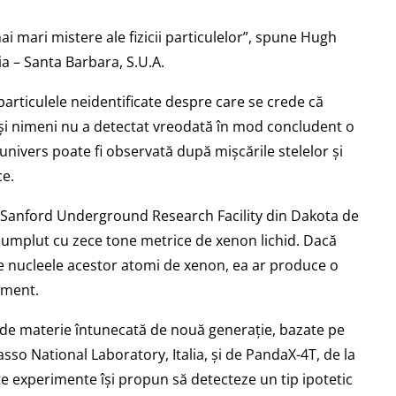
 mari mistere ale fizicii particulelor”, spune Hugh
nia – Santa Barbara, S.U.A.
articulele neidentificate despre care se crede că
și nimeni nu a detectat vreodată în mod concludent o
 univers poate fi observată după mișcările stelelor și
ce.
a Sanford Underground Research Facility din Dakota de
te umplut cu zece tone metrice de xenon lichid. Dacă
 de nucleele acestor atomi de xenon, ea ar produce o
rument.
 de materie întunecată de nouă generație, bazate pe
sso National Laboratory, Italia, și de PandaX-4T, de la
 experimente își propun să detecteze un tip ipotetic