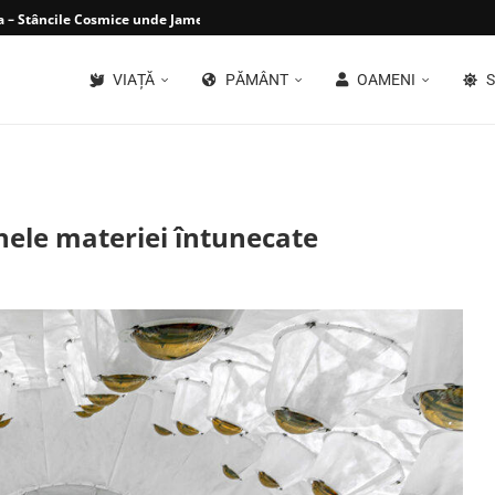
 – Stâncile Cosmice unde James Webb...
VIAȚĂ
PĂMÂNT
OAMENI
S
nele materiei întunecate