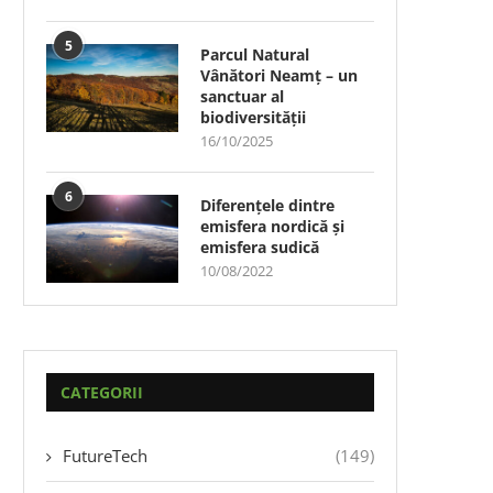
5
Parcul Natural
Vânători Neamț – un
sanctuar al
biodiversității
16/10/2025
6
Diferențele dintre
emisfera nordică și
emisfera sudică
10/08/2022
CATEGORII
FutureTech
(149)