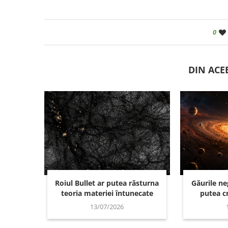
0
DIN ACE
Roiul Bullet ar putea răsturna
Găurile n
teoria materiei întunecate
putea cr
13/07/2026