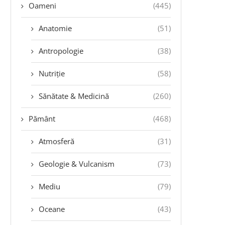
Oameni
(445)
Anatomie
(51)
Antropologie
(38)
Nutriție
(58)
Sănătate & Medicină
(260)
Pământ
(468)
Atmosferă
(31)
Geologie & Vulcanism
(73)
Mediu
(79)
Oceane
(43)