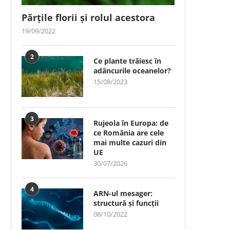
Părțile florii și rolul acestora
19/09/2022
2
Ce plante trăiesc în
adâncurile oceanelor?
15/08/2023
3
Rujeola în Europa: de
ce România are cele
mai multe cazuri din
UE
30/07/2026
4
ARN-ul mesager:
structură și funcții
08/10/2022